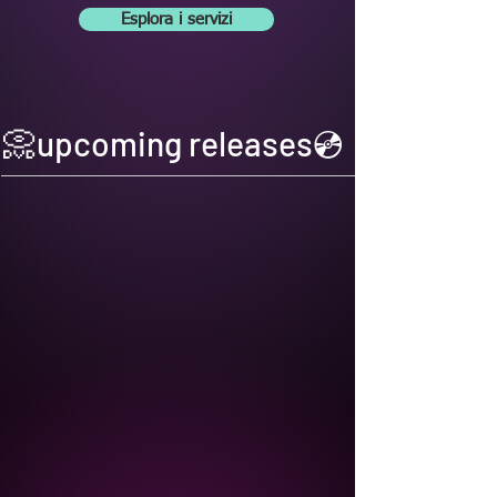
Esplora i servizi
📀upcoming releases💿